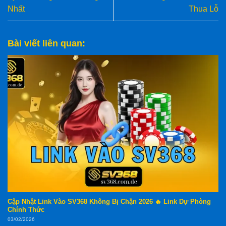
Nhất
Thua Lỗ
Bài viết liên quan:
Cập Nhật Link Vào SV368 Không Bị Chặn 2026 🔥 Link Dự Phòng
Chính Thức
03/02/2026