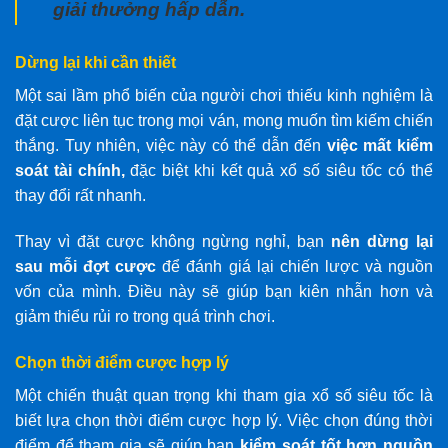
giải thưởng hấp dẫn.
Dừng lại khi cần thiết
Một sai lầm phổ biến của người chơi thiếu kinh nghiệm là
đặt cược liên tục trong mọi ván, mong muốn tìm kiếm chiến
thắng. Tuy nhiên, việc này có thể dẫn đến
việc mất kiểm
soát tài chính,
đặc biệt khi kết quả xổ số siêu tốc có thể
thay đổi rất nhanh.
Thay vì đặt cược không ngừng nghỉ, bạn
nên dừng lại
sau mỗi đợt cược
để đánh giá lại chiến lược và nguồn
vốn của mình. Điều này sẽ giúp bạn kiên nhẫn hơn và
giảm thiểu rủi ro trong quá trình chơi.
Chọn thời điểm cược hợp lý
Một chiến thuật quan trọng khi tham gia xổ số siêu tốc là
biết lựa chọn thời điểm cược hợp lý. Việc chọn đúng thời
điểm để tham gia sẽ giúp bạn
kiểm soát tốt hơn nguồn