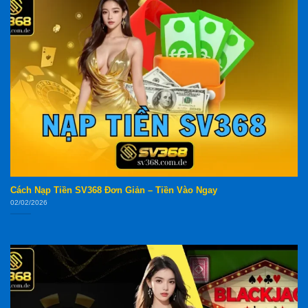
Cách Nạp Tiền SV368 Đơn Giản – Tiền Vào Ngay
02/02/2026