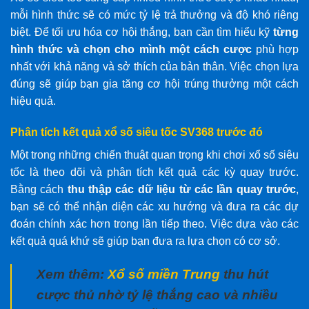
mỗi hình thức sẽ có mức tỷ lệ trả thưởng và độ khó riêng
biệt. Để tối ưu hóa cơ hội thắng, bạn cần tìm hiểu kỹ
từng
hình thức và chọn cho mình một cách cược
phù hợp
nhất với khả năng và sở thích của bản thân. Việc chọn lựa
đúng sẽ giúp bạn gia tăng cơ hội trúng thưởng một cách
hiệu quả.
Phân tích kết quả xổ số siêu tốc SV368 trước đó
Một trong những chiến thuật quan trọng khi chơi xổ số siêu
tốc là theo dõi và phân tích kết quả các kỳ quay trước.
Bằng cách
thu thập các dữ liệu từ các lần quay trước
,
bạn sẽ có thể nhận diện các xu hướng và đưa ra các dự
đoán chính xác hơn trong lần tiếp theo. Việc dựa vào các
kết quả quá khứ sẽ giúp bạn đưa ra lựa chọn có cơ sở.
Xem thêm:
Xổ số miền Trung
thu hút
cược thủ nhờ tỷ lệ thắng cao và nhiều