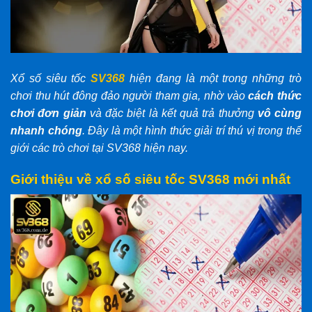
Xổ số siêu tốc
SV368
hiện đang là một trong những trò
chơi thu hút đông đảo người tham gia, nhờ vào
cách thức
chơi đơn giản
và đặc biệt là kết quả trả thưởng
vô cùng
nhanh chóng
. Đây là một hình thức giải trí thú vị trong thế
giới các trò chơi tại SV368 hiện nay.
Giới thiệu về xổ số siêu tốc SV368 mới nhất