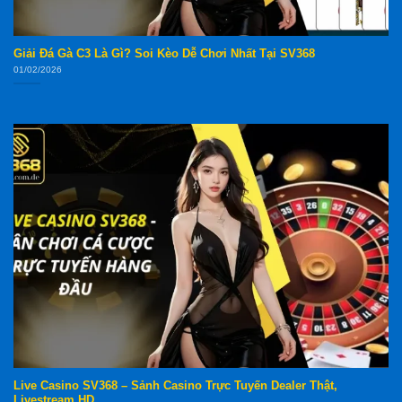
Giải Đá Gà C3 Là Gì? Soi Kèo Dễ Chơi Nhất Tại SV368
01/02/2026
Live Casino SV368 – Sảnh Casino Trực Tuyến Dealer Thật,
Livestream HD